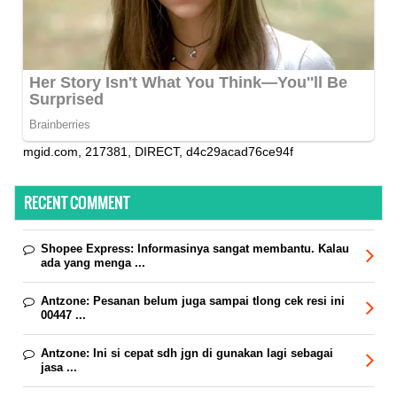
mgid.com, 217381, DIRECT, d4c29acad76ce94f
RECENT COMMENT
Shopee Express:
Informasinya sangat membantu. Kalau
ada yang menga ...
Antzone:
Pesanan belum juga sampai tlong cek resi ini
00447 ...
Antzone:
Ini si cepat sdh jgn di gunakan lagi sebagai
jasa ...