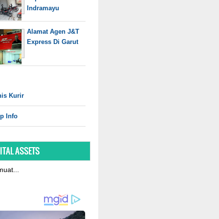
Indramayu
Alamat Agen J&T
Express Di Garut
is Kurir
p Info
ITAL ASSETS
uat...