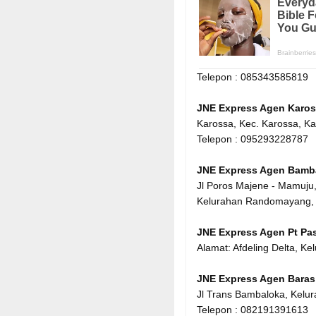
Telepon :
085343585819
JNE Express Agen Karo
Karossa, Kec. Karossa, K
Telepon : 095293228787
JNE Express Agen Bamb
Jl Poros Majene - Mamuj
Kelurahan Randomayang,
JNE Express Agen Pt P
Alamat: Afdeling Delta, 
JNE Express Agen Baras
Jl Trans Bambaloka, Kel
Telepon : 082191391613