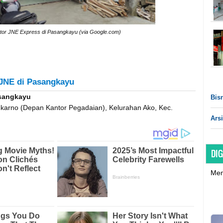
tor JNE Express di Pasangkayu (via Google.com)
 JNE di Pasangkayu
sangkayu
Bisn
Soekarno (Depan Kantor Pegadaian), Kelurahan Ako, Kec.
Arsi
DIG
Mem