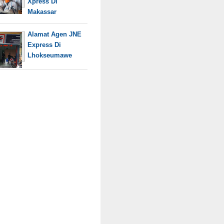
Xpress Di
Makassar
Alamat Agen JNE
Express Di
Lhokseumawe