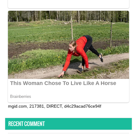
mgid.com, 217381, DIRECT, d4c29acad76ce94f
RECENT COMMENT