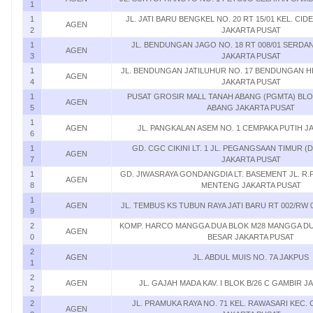
1
1
JL. JATI BARU BENGKEL NO. 20 RT 15/01 KEL. CI
AGEN
2
JAKARTA PUSAT
1
JL. BENDUNGAN JAGO NO. 18 RT 008/01 SERD
AGEN
3
JAKARTA PUSAT
1
JL. BENDUNGAN JATILUHUR NO. 17 BENDUNGAN H
AGEN
4
JAKARTA PUSAT
1
PUSAT GROSIR MALL TANAH ABANG (PGMTA) BLOK
AGEN
5
ABANG JAKARTA PUSAT
1
AGEN
JL. PANGKALAN ASEM NO. 1 CEMPAKA PUTIH J
6
1
GD. CGC CIKINI LT. 1 JL. PEGANGSAAN TIMUR (
AGEN
7
JAKARTA PUSAT
1
GD. JIWASRAYA GONDANGDIA LT. BASEMENT JL. R.
AGEN
8
MENTENG JAKARTA PUSAT
1
AGEN
JL. TEMBUS KS TUBUN RAYA JATI BARU RT 002/RW 
9
2
KOMP. HARCO MANGGA DUA BLOK M28 MANGGA DU
AGEN
0
BESAR JAKARTA PUSAT
2
AGEN
JL. ABDUL MUIS NO. 7A JAKPUS
1
2
AGEN
JL. GAJAH MADA KAV. I BLOK B/26 C GAMBIR 
2
2
JL. PRAMUKA RAYA NO. 71 KEL. RAWASARI KEC.
AGEN