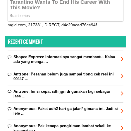
mgid.com, 217381, DIRECT, d4c29acad76ce94f
RECENT COMMENT
Shopee Express:
Informasinya sangat membantu. Kalau
ada yang menga ...
Antzone:
Pesanan belum juga sampai tlong cek resi ini
00447 ...
Antzone:
Ini si cepat sdh jgn di gunakan lagi sebagai
jasa ...
Anonymous:
Paket udh2 hari ga jalan* gimana ini. Jadi si
lele ...
Anonymous:
Pak kenapa pengiriman lambat sekali ke
kecamatan r ...