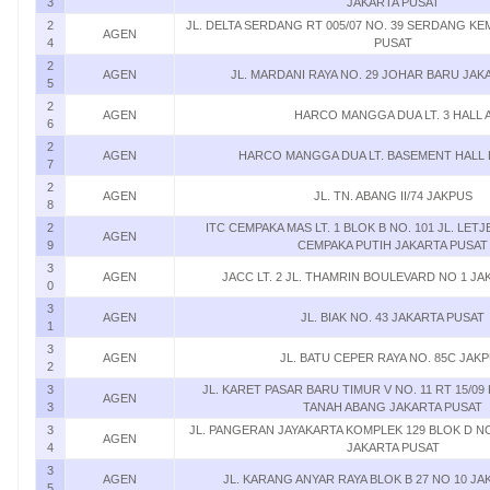
3
JAKARTA PUSAT
2
JL. DELTA SERDANG RT 005/07 NO. 39 SERDANG K
AGEN
4
PUSAT
2
AGEN
JL. MARDANI RAYA NO. 29 JOHAR BARU JAK
5
2
AGEN
HARCO MANGGA DUA LT. 3 HALL 
6
2
AGEN
HARCO MANGGA DUA LT. BASEMENT HALL L
7
2
AGEN
JL. TN. ABANG II/74 JAKPUS
8
2
ITC CEMPAKA MAS LT. 1 BLOK B NO. 101 JL. LE
AGEN
9
CEMPAKA PUTIH JAKARTA PUSAT
3
AGEN
JACC LT. 2 JL. THAMRIN BOULEVARD NO 1 JA
0
3
AGEN
JL. BIAK NO. 43 JAKARTA PUSAT
1
3
AGEN
JL. BATU CEPER RAYA NO. 85C JAK
2
3
JL. KARET PASAR BARU TIMUR V NO. 11 RT 15/0
AGEN
3
TANAH ABANG JAKARTA PUSAT
3
JL. PANGERAN JAYAKARTA KOMPLEK 129 BLOK D N
AGEN
4
JAKARTA PUSAT
3
AGEN
JL. KARANG ANYAR RAYA BLOK B 27 NO 10 JA
5