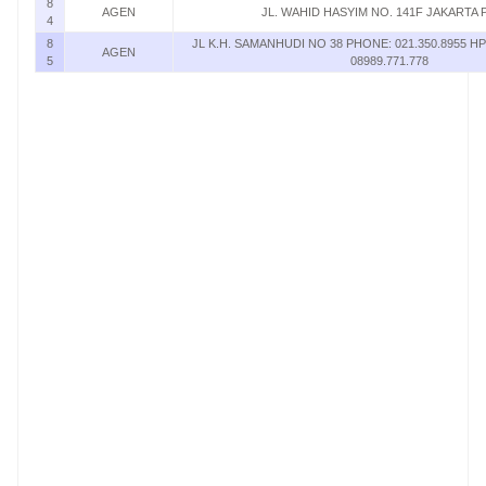
8
AGEN
JL. WAHID HASYIM NO. 141F JAKARTA 
4
8
JL K.H. SAMANHUDI NO 38 PHONE: 021.350.8955 HP:
AGEN
5
08989.771.778