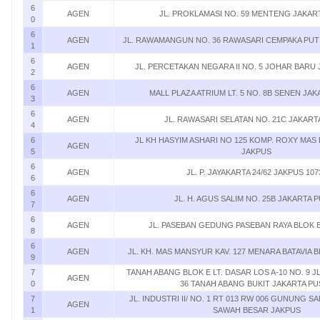
6
AGEN
JL. PROKLAMASI NO. 59 MENTENG JAKAR
0
6
AGEN
JL. RAWAMANGUN NO. 36 RAWASARI CEMPAKA PUT
1
6
AGEN
JL. PERCETAKAN NEGARA II NO. 5 JOHAR BARU
2
6
AGEN
MALL PLAZA ATRIUM LT. 5 NO. 8B SENEN JA
3
6
AGEN
JL. RAWASARI SELATAN NO. 21C JAKART
4
6
JL KH HASYIM ASHARI NO 125 KOMP. ROXY MAS 
AGEN
5
JAKPUS
6
AGEN
JL. P. JAYAKARTA 24/62 JAKPUS 107
6
6
AGEN
JL. H. AGUS SALIM NO. 25B JAKARTA 
7
6
AGEN
JL. PASEBAN GEDUNG PASEBAN RAYA BLOK B
8
6
AGEN
JL. KH. MAS MANSYUR KAV. 127 MENARA BATAVIA B
9
7
TANAH ABANG BLOK E LT. DASAR LOS A-10 NO. 9 J
AGEN
0
36 TANAH ABANG BUKIT JAKARTA PU
7
JL. INDUSTRI II/ NO. 1 RT 013 RW 006 GUNUNG S
AGEN
1
SAWAH BESAR JAKPUS