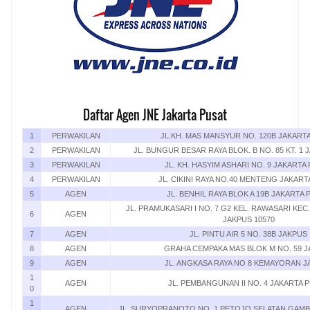
Daftar Agen JNE Jakarta Pusat
1
PERWAKILAN
JL.KH. MAS MANSYUR NO. 120B JAKART
2
PERWAKILAN
JL. BUNGUR BESAR RAYA BLOK. B NO. 85 KT. 1
3
PERWAKILAN
JL. KH. HASYIM ASHARI NO. 9 JAKARTA
4
PERWAKILAN
JL. CIKINI RAYA NO.40 MENTENG JAKART
5
AGEN
JL. BENHIL RAYA BLOK A 19B JAKARTA 
JL. PRAMUKASARI I NO. 7 G2 KEL. RAWASARI KEC
6
AGEN
JAKPUS 10570
7
AGEN
JL. PINTU AIR 5 NO. 38B JAKPUS
8
AGEN
GRAHA CEMPAKA MAS BLOK M NO. 59 
9
AGEN
JL. ANGKASA RAYA NO 8 KEMAYORAN 
1
AGEN
JL. PEMBANGUNAN II NO. 4 JAKARTA 
0
1
AGEN
JL. SURYOPRANOTO NO. 1 PETOJO SELATAN GAMB