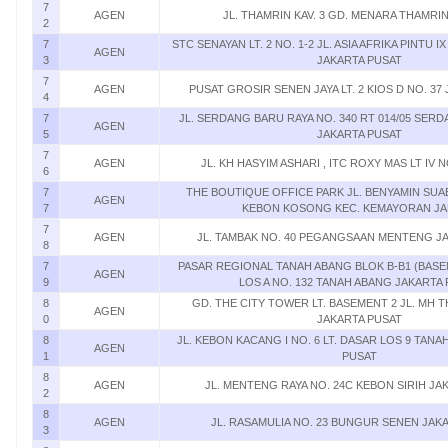
7
AGEN
JL. THAMRIN KAV. 3 GD. MENARA THAMRIN
2
7
STC SENAYAN LT. 2 NO. 1-2 JL. ASIA AFRIKA PINTU
AGEN
3
JAKARTA PUSAT
7
AGEN
PUSAT GROSIR SENEN JAYA LT. 2 KIOS D NO. 37
4
7
JL. SERDANG BARU RAYA NO. 340 RT 014/05 SE
AGEN
5
JAKARTA PUSAT
7
AGEN
JL. KH HASYIM ASHARI , ITC ROXY MAS LT IV 
6
7
THE BOUTIQUE OFFICE PARK JL. BENYAMIN SUAE
AGEN
7
KEBON KOSONG KEC. KEMAYORAN J
7
AGEN
JL. TAMBAK NO. 40 PEGANGSAAN MENTENG J
8
7
PASAR REGIONAL TANAH ABANG BLOK B-B1 (BASEM
AGEN
9
LOS A NO. 132 TANAH ABANG JAKARTA
8
GD. THE CITY TOWER LT. BASEMENT 2 JL. MH T
AGEN
0
JAKARTA PUSAT
8
JL. KEBON KACANG I NO. 6 LT. DASAR LOS 9 TAN
AGEN
1
PUSAT
8
AGEN
JL. MENTENG RAYA NO. 24C KEBON SIRIH JA
2
8
AGEN
JL. RASAMULIA NO. 23 BUNGUR SENEN JAK
3