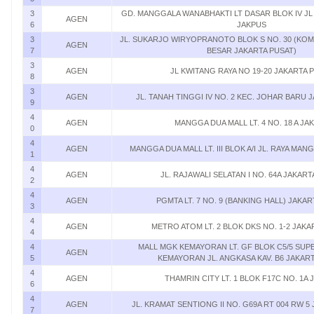
3
GD. MANGGALA WANABHAKTI LT DASAR BLOK IV J
AGEN
6
JAKPUS
3
JL. SUKARJO WIRYOPRANOTO BLOK S NO. 30 (KOM
AGEN
7
BESAR JAKARTA PUSAT)
3
AGEN
JL KWITANG RAYA NO 19-20 JAKARTA 
8
3
AGEN
JL. TANAH TINGGI IV NO. 2 KEC. JOHAR BARU 
9
4
AGEN
MANGGA DUA MALL LT. 4 NO. 18 A JA
0
4
AGEN
MANGGA DUA MALL LT. III BLOK A/I JL. RAYA MA
1
4
AGEN
JL. RAJAWALI SELATAN I NO. 64A JAKART
2
4
AGEN
PGMTA LT. 7 NO. 9 (BANKING HALL) JAKA
3
4
AGEN
METRO ATOM LT. 2 BLOK DKS NO. 1-2 JAKA
4
4
MALL MGK KEMAYORAN LT. GF BLOK C5/5 SU
AGEN
5
KEMAYORAN JL. ANGKASA KAV. B6 JAKAR
4
AGEN
THAMRIN CITY LT. 1 BLOK F17C NO. 1A 
6
4
AGEN
JL. KRAMAT SENTIONG II NO. G69A RT 004 RW 5
7