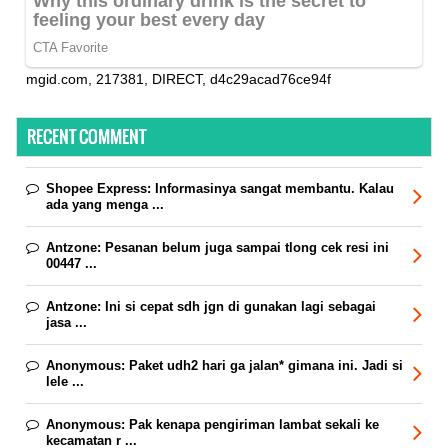
mgid.com, 217381, DIRECT, d4c29acad76ce94f
RECENT COMMENT
Shopee Express:
Informasinya sangat membantu. Kalau
ada yang menga ...
Antzone:
Pesanan belum juga sampai tlong cek resi ini
00447 ...
Antzone:
Ini si cepat sdh jgn di gunakan lagi sebagai
jasa ...
Anonymous:
Paket udh2 hari ga jalan* gimana ini. Jadi si
lele ...
Anonymous:
Pak kenapa pengiriman lambat sekali ke
kecamatan r ...