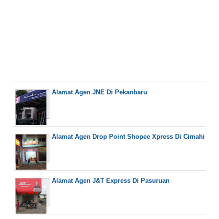
Alamat Agen JNE Di Pekanbaru
Alamat Agen Drop Point Shopee Xpress Di Cimahi
Alamat Agen J&T Express Di Pasuruan