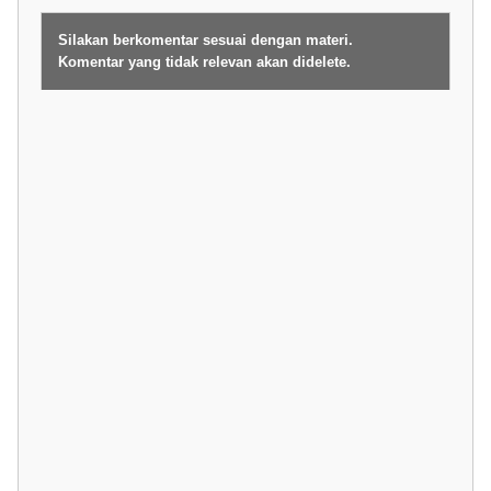
Silakan berkomentar sesuai dengan materi.
Komentar yang tidak relevan akan didelete.