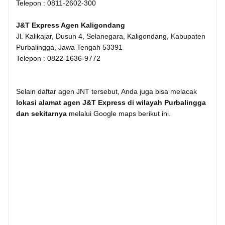
Telepon : 0811-2602-300
J&T Express Agen Kaligondang
Jl. Kalikajar, Dusun 4, Selanegara, Kaligondang, Kabupaten
Purbalingga, Jawa Tengah 53391
Telepon : 0822-1636-9772
Selain daftar agen JNT tersebut, Anda juga bisa melacak
lokasi alamat agen J&T Express di wilayah Purbalingga
dan sekitarnya
melalui Google maps berikut ini.