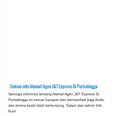
Sekian info Alamat Agen J&T Express Di Purbalingga
Semoga informasi tentang Alamat Agen J&T Express Di
Purbalingga ini sesuai harapan dan bermanfaat bagi Anda,
dan terima kasih telah berkunjung. Salam dari admin Info
Kurir.