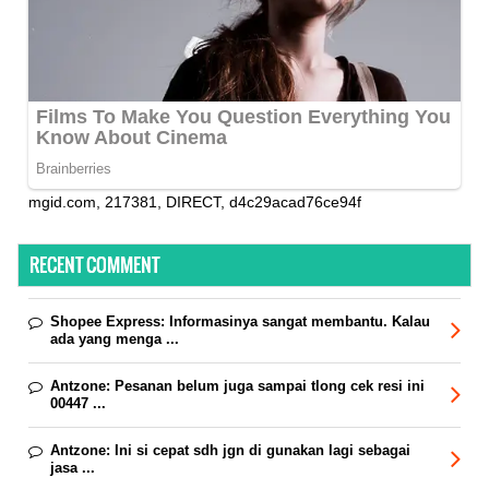
mgid.com, 217381, DIRECT, d4c29acad76ce94f
RECENT COMMENT
Shopee Express:
Informasinya sangat membantu. Kalau
ada yang menga ...
Antzone:
Pesanan belum juga sampai tlong cek resi ini
00447 ...
Antzone:
Ini si cepat sdh jgn di gunakan lagi sebagai
jasa ...