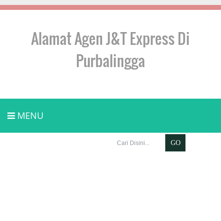
Alamat Agen J&T Express Di
Purbalingga
MENU