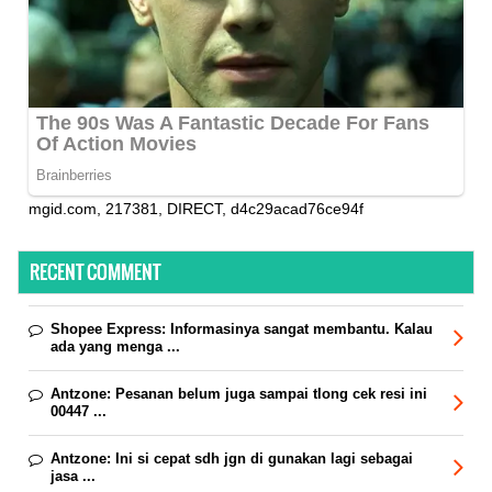
mgid.com, 217381, DIRECT, d4c29acad76ce94f
RECENT COMMENT
Shopee Express:
Informasinya sangat membantu. Kalau
ada yang menga ...
Antzone:
Pesanan belum juga sampai tlong cek resi ini
00447 ...
Antzone:
Ini si cepat sdh jgn di gunakan lagi sebagai
jasa ...