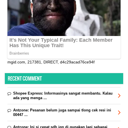
mgid.com, 217381, DIRECT, d4c29acad76ce94f
RECENT COMMENT
Shopee Express:
Informasinya sangat membantu. Kalau
ada yang menga ...
Antzone:
Pesanan belum juga sampai tlong cek resi ini
00447 ...
Antzone:
Ini si cepat sdh jgn di gunakan lagi sebagai