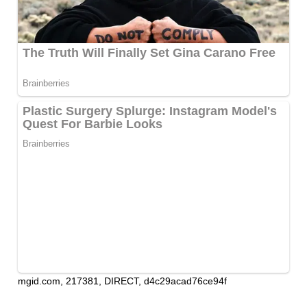
mgid.com, 217381, DIRECT, d4c29acad76ce94f