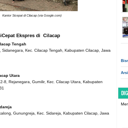
Kantor Sicepat di Cilacap (via Google.com)
iCepat Ekspres di Cilacap
ilacap Tengah
, Sidanegara, Kec. Cilacap Tengah, Kabupaten Cilacap, Jawa
Bisn
Arsi
acap Utara
12-8, Rejanegara, Gumilir, Kec. Cilacap Utara, Kabupaten
31
DIG
Mem
dareja
ikalong, Gunungreja, Kec. Sidareja, Kabupaten Cilacap, Jawa