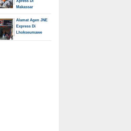
Xpress Di
Makassar
Alamat Agen JNE
Express Di
Lhokseumawe