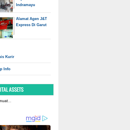
Indramayu
Alamat Agen J&T
Express Di Garut
is Kurir
p Info
ITAL ASSETS
uat...