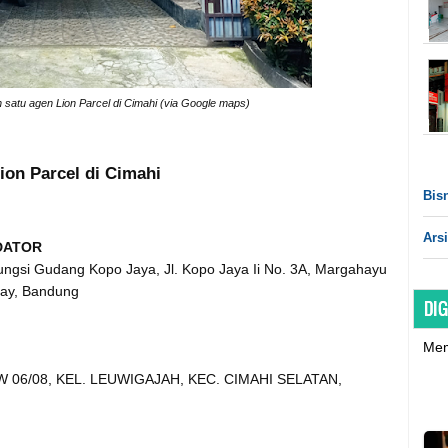
 satu agen Lion Parcel di Cimahi (via Google maps)
ion Parcel di Cimahi
Bisn
Arsi
IDATOR
ngsi Gudang Kopo Jaya, Jl. Kopo Jaya Ii No. 3A, Margahayu
ray, Bandung
DIG
Mem
RW 06/08, KEL. LEUWIGAJAH, KEC. CIMAHI SELATAN,