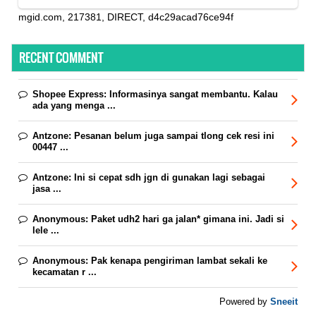
mgid.com, 217381, DIRECT, d4c29acad76ce94f
RECENT COMMENT
Shopee Express:
Informasinya sangat membantu. Kalau
ada yang menga ...
Antzone:
Pesanan belum juga sampai tlong cek resi ini
00447 ...
Antzone:
Ini si cepat sdh jgn di gunakan lagi sebagai
jasa ...
Anonymous:
Paket udh2 hari ga jalan* gimana ini. Jadi si
lele ...
Anonymous:
Pak kenapa pengiriman lambat sekali ke
kecamatan r ...
Sneeit
Powered by