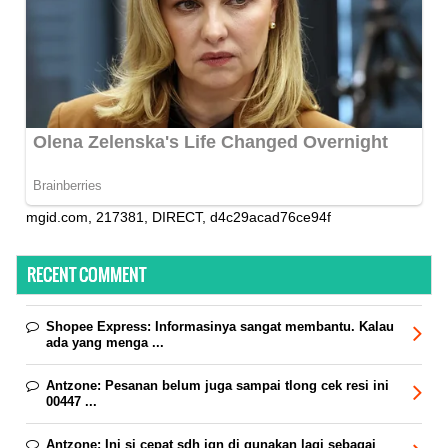
mgid.com, 217381, DIRECT, d4c29acad76ce94f
RECENT COMMENT
Shopee Express:
Informasinya sangat membantu. Kalau
ada yang menga ...
Antzone:
Pesanan belum juga sampai tlong cek resi ini
00447 ...
Antzone:
Ini si cepat sdh jgn di gunakan lagi sebagai