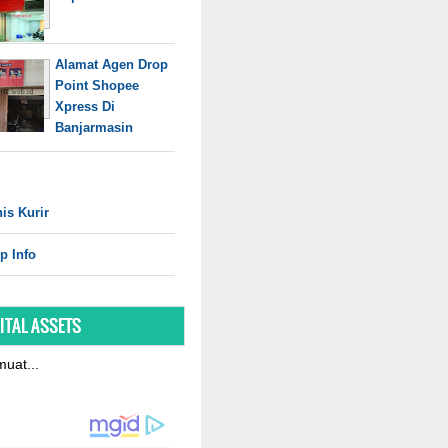
Alamat Agen Drop
Point Shopee
Xpress Di
Banjarmasin
is Kurir
p Info
ITAL ASSETS
uat...