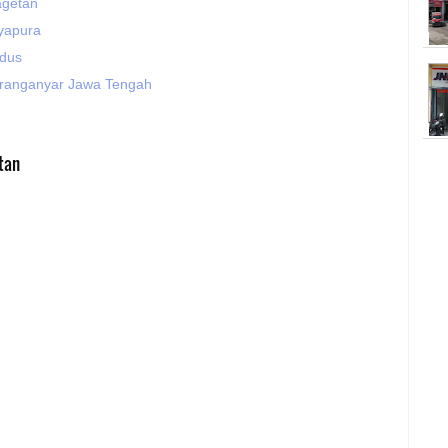
agetan
ayapura
udus
aranganyar Jawa Tengah
tan