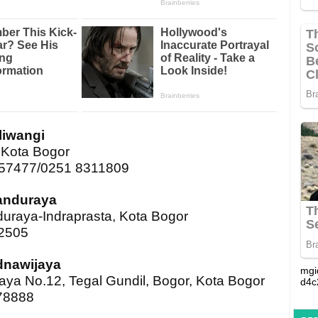
liwangi
. Kota Bogor
657477/0251 8311809
anduraya
duraya-Indraprasta, Kota Bogor
82505
dnawijaya
mgi
aya No.12, Tegal Gundil, Bogor, Kota Bogor
d4c
278888