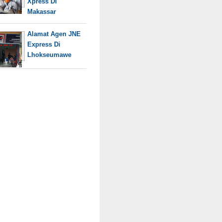
Xpress Di
Makassar
Alamat Agen JNE
Express Di
Lhokseumawe