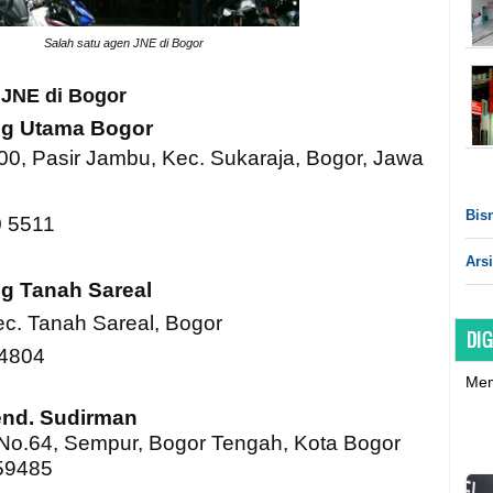
Salah satu agen JNE di Bogor
 JNE di Bogor
ng Utama Bogor
00, Pasir Jambu, Kec. Sukaraja, Bogor, Jawa
Bisn
0 5511
Arsi
ng
Tanah Sareal
ec. Tanah Sareal, Bogor
DIG
34804
Mem
end. Sudirman
 No.64, Sempur, Bogor Tengah, Kota Bogor
659485