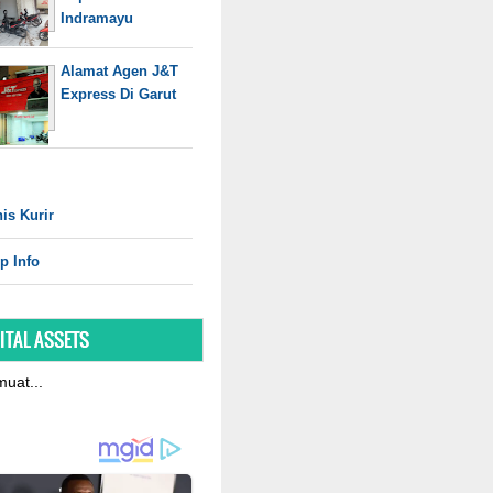
Indramayu
Alamat Agen J&T
Express Di Garut
is Kurir
p Info
ITAL ASSETS
uat...