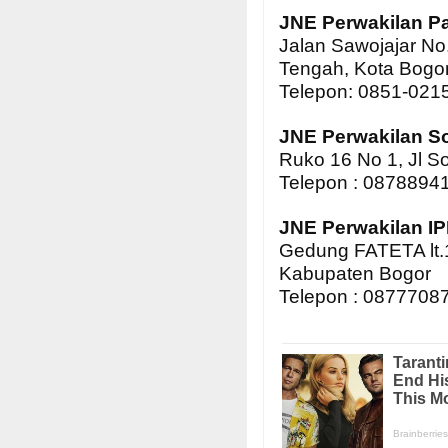
JNE Perwakilan P
Jalan Sawojajar No
Tengah, Kota Bogo
Telepon: 0851-021
JNE Perwakilan So
Ruko 16 No 1, Jl S
Telepon : 0878894
JNE Perwakilan I
Gedung FATETA lt.1
Kabupaten Bogor
Telepon : 0877708