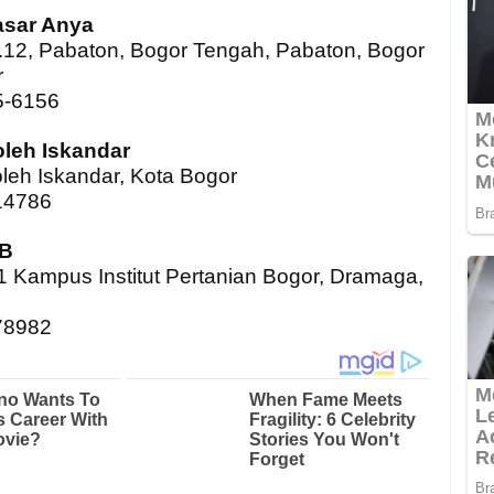
asar Anya
.12, Pabaton, Bogor Tengah, Pabaton, Bogor
r
5-6156
leh Iskandar
oleh Iskandar, Kota Bogor
14786
PB
 Kampus Institut Pertanian Bogor, Dramaga,
78982