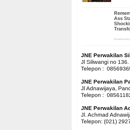
JNE Perwakilan Si
Jl Siliwangi no 136
Telepon : 085693
JNE Perwakilan P
Jl Adnawijaya, Pan
Telepon : 085611
JNE Perwakilan A
Jl. Achmad Adnawij
Telepon: (021) 29