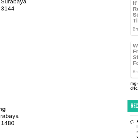
1 Surabaya
2 3144
mgi
d4c
RE
ng
urabaya
2 1480