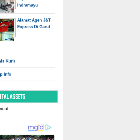
Indramayu
Alamat Agen J&T
Express Di Garut
is Kurir
p Info
ITAL ASSETS
uat...