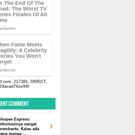
d.com, 217381, DIRECT,
29acad76ce94f
CENT COMMENT
Shopee Express:
Informasinya sangat
membantu. Kalau ada
yang menga ...