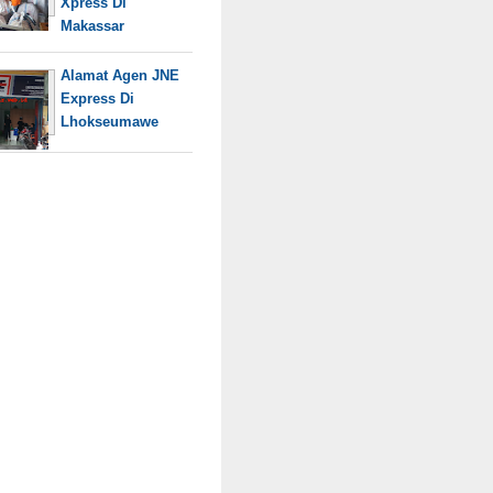
Xpress Di
Makassar
Alamat Agen JNE
Express Di
Lhokseumawe