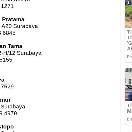
4 1271
n Pratama
a A20 Surabaya
6 6845
kan Tama
2-H/12 Surabaya
 5155
ya
7 7529
imur
4 Surabaya
59 4979
stopo