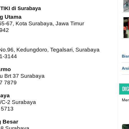
TIKI di Surabaya
ng Utama
 65-67, Kota Surabaya, Jawa Timur
2942
 No.96, Kedungdoro, Tegalsari, Surabaya
71-3144
Bisn
Arsi
armo
u Brt 37 Surabaya
67 7879
DIG
Jaya
Mem
II/C-2 Surabaya
4 5713
g Besar
68 Surabaya