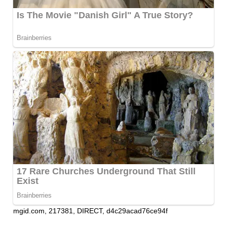
mgid.com, 217381, DIRECT, d4c29acad76ce94f