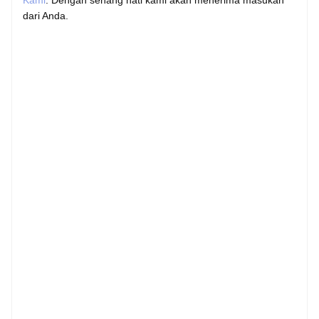
Kami
. Dengan senang hati kami akan menerima masukan
dari Anda.