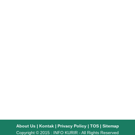
About Us
|
Kontak
|
Privacy Policy
|
TOS
|
Sitemap
Copyright © 2015 :
INFO KURIR
- All Rights Reserved