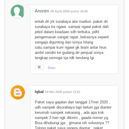
Anonim
29 April 2020 pukul 18.05
entah dri jnt surabaya atw madiun..paket dri
surabaya ke ngawi..sampai ngawi paket dah
jebol dalam keadaan sdh terbuka..pdhl
pengemasan sangat rapat..bekasnya seperti
sengaja digunting dan isinya hilang
satu.sampai kurir ngawi gk brani antar hrus
ambil sendiri ke gudang.dri penjual isinya
lengkap.semoga sja tdk terulang lgi..
Balas
Iqbal
19 Mei 2020 pukul 13.51
Paket saya gajalan dari tanggal 17mei 2020 ,
udh sampek disurabaya tapi belum jga dianter
kerumah sampek sekarang , ada apa kok
sampek 3 hari ngk dikirim , gaada nomer yg.
Bisa dihubungi jga , gimana nih solusinya ??
Tolong paket saya segera diantar , paket