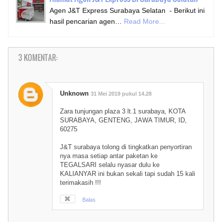
Agen J&T Express Surabaya Selatan - Berikut ini
hasil pencarian agen…
Read More...
3 KOMENTAR:
Unknown
31 Mei 2019 pukul 14.28
Zara tunjungan plaza 3 lt.1 surabaya, KOTA
SURABAYA, GENTENG, JAWA TIMUR, ID,
60275
J&T surabaya tolong di tingkatkan penyortiran
nya masa setiap antar paketan ke
TEGALSARI selalu nyasar dulu ke
KALIANYAR ini bukan sekali tapi sudah 15 kali
terimakasih !!!
Balas