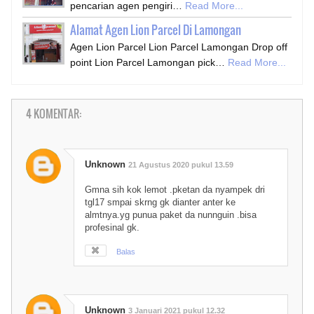
pencarian agen pengiri…
Read More...
Alamat Agen Lion Parcel Di Lamongan
Agen Lion Parcel Lion Parcel Lamongan Drop off
point Lion Parcel Lamongan pick…
Read More...
4 KOMENTAR:
Unknown
21 Agustus 2020 pukul 13.59
Gmna sih kok lemot .pketan da nyampek dri
tgl17 smpai skrng gk dianter anter ke
almtnya.yg punua paket da nunnguin .bisa
profesinal gk.
Balas
Unknown
3 Januari 2021 pukul 12.32