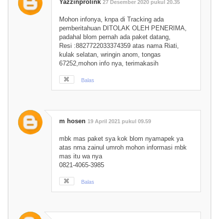
Yazzinprolink
27 Desember 2020 pukul 20.35
Mohon infonya, knpa di Tracking ada
pemberitahuan DITOLAK OLEH PENERIMA,
padahal blom pernah ada paket datang,
Resi :8827722033374359 atas nama Riati,
kulak selatan, wringin anom, tongas
67252,mohon info nya, terimakasih
Balas
m hosen
19 April 2021 pukul 09.59
mbk mas paket sya kok blom nyamapek ya
atas nma zainul umroh mohon informasi mbk
mas itu wa nya
0821-4065-3985
Balas