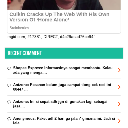
mgid.com, 217381, DIRECT, d4c29acad76ce94f
RECENT COMMENT
Shopee Express:
Informasinya sangat membantu. Kalau
ada yang menga ...
Antzone:
Pesanan belum juga sampai tlong cek resi ini
00447 ...
Antzone:
Ini si cepat sdh jgn di gunakan lagi sebagai
jasa ...
Anonymous:
Paket udh2 hari ga jalan* gimana ini. Jadi si
lele ...