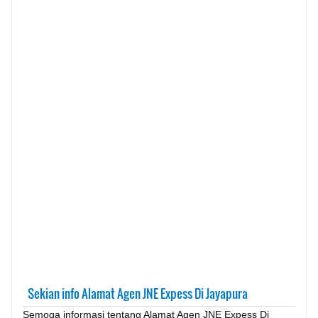
Sekian info Alamat Agen JNE Expess Di Jayapura
Semoga informasi tentang Alamat Agen JNE Expess Di