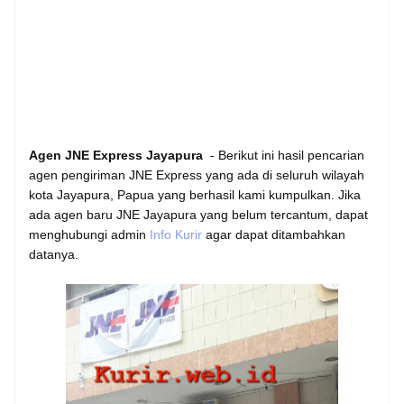
Agen JNE Express Jayapura
- Berikut ini hasil pencarian
agen pengiriman JNE Express yang ada di seluruh wilayah
kota Jayapura, Papua yang berhasil kami kumpulkan. Jika
ada agen baru JNE Jayapura yang belum tercantum, dapat
menghubungi admin
Info Kurir
agar dapat ditambahkan
datanya.