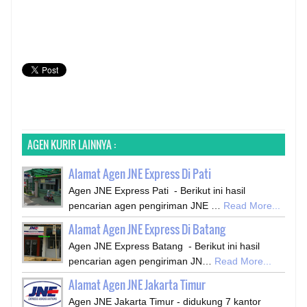
AGEN KURIR LAINNYA :
Alamat Agen JNE Express Di Pati
Agen JNE Express Pati - Berikut ini hasil
pencarian agen pengiriman JNE …
Read More...
Alamat Agen JNE Express Di Batang
Agen JNE Express Batang - Berikut ini hasil
pencarian agen pengiriman JN…
Read More...
Alamat Agen JNE Jakarta Timur
Agen JNE Jakarta Timur - didukung 7 kantor