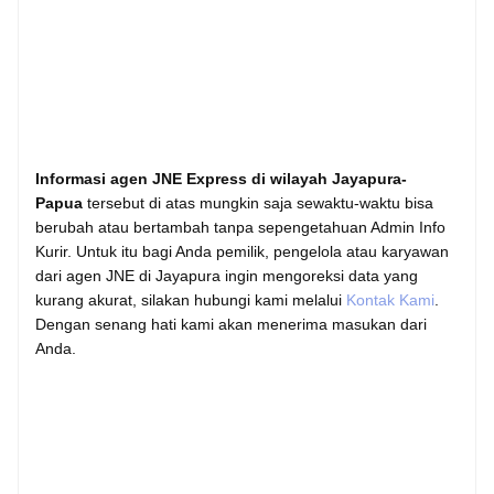
Informasi agen JNE Express di wilayah Jayapura-
Papua
tersebut di atas mungkin saja sewaktu-waktu bisa
berubah atau bertambah tanpa sepengetahuan Admin Info
Kurir. Untuk itu bagi Anda pemilik, pengelola atau karyawan
dari agen JNE di Jayapura ingin mengoreksi data yang
kurang akurat, silakan hubungi kami melalui
Kontak Kami
.
Dengan senang hati kami akan menerima masukan dari
Anda.