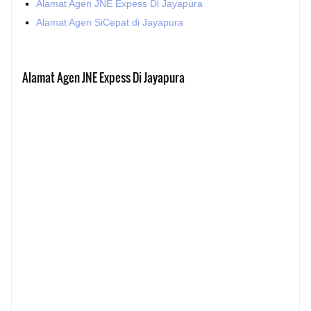
Alamat Agen JNE Expess Di Jayapura
Alamat Agen SiCepat di Jayapura
Alamat Agen JNE Expess Di Jayapura