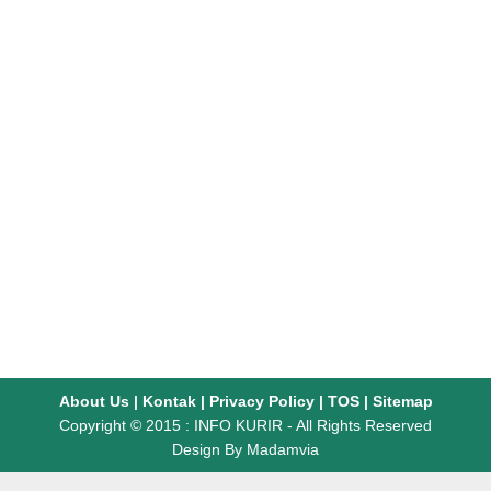
About Us
|
Kontak
|
Privacy Policy
|
TOS
|
Sitemap
Copyright © 2015 :
INFO KURIR
- All Rights Reserved
Design By
Madamvia