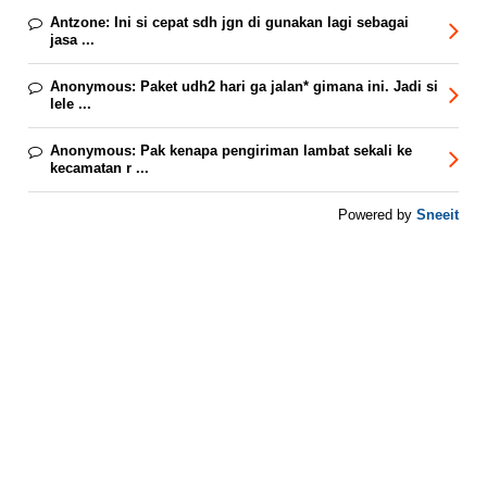
Antzone:
Ini si cepat sdh jgn di gunakan lagi sebagai
jasa ...
Anonymous:
Paket udh2 hari ga jalan* gimana ini. Jadi si
lele ...
Anonymous:
Pak kenapa pengiriman lambat sekali ke
kecamatan r ...
Sneeit
Powered by