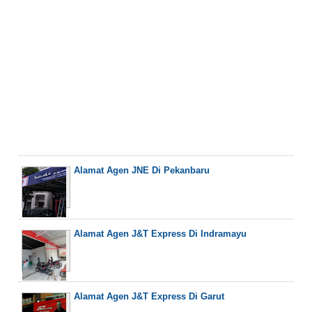
Alamat Agen JNE Di Pekanbaru
Alamat Agen J&T Express Di Indramayu
Alamat Agen J&T Express Di Garut