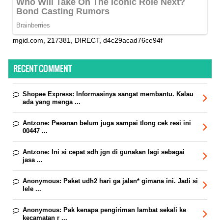
mgid.com, 217381, DIRECT, d4c29acad76ce94f
RECENT COMMENT
Shopee Express:
Informasinya sangat membantu. Kalau
ada yang menga ...
Antzone:
Pesanan belum juga sampai tlong cek resi ini
00447 ...
Antzone:
Ini si cepat sdh jgn di gunakan lagi sebagai
jasa ...
Anonymous:
Paket udh2 hari ga jalan* gimana ini. Jadi si
lele ...
Anonymous:
Pak kenapa pengiriman lambat sekali ke
kecamatan r ...