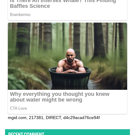
mgid.com, 217381, DIRECT, d4c29acad76ce94f
RECENT COMMENT