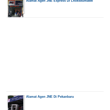
Alamat Agen JNE Express Di Lhokseumawe
Alamat Agen JNE Di Pekanbaru